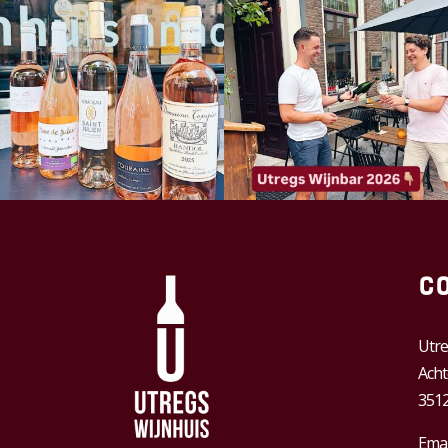
C
Utre
Acht
3512
Emai