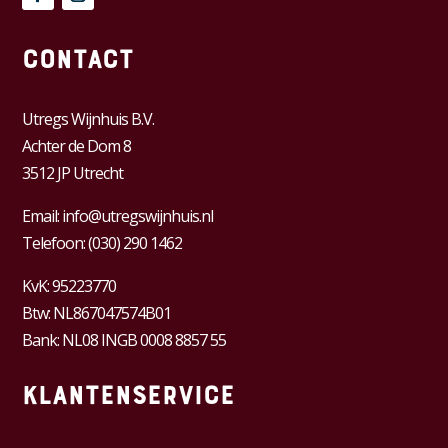
Contact
Utregs Wijnhuis B.V.
Achter de Dom 8
3512 JP Utrecht
Email:
info@utregswijnhuis.nl
Telefoon:
(030) 290 1462
KvK:
95223770
Btw:
NL867047574B01
Bank: NL08 INGB 0008 8857 55
Klantenservice