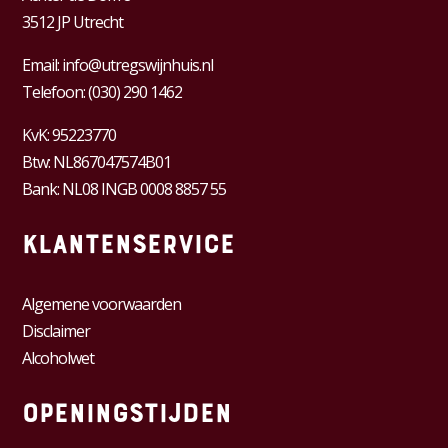
3512 JP Utrecht
Email:
info@utregswijnhuis.nl
Telefoon:
(030) 290 1462
KvK:
95223770
Btw:
NL867047574B01
Bank: NL08 INGB 0008 8857 55
Klantenservice
Algemene voorwaarden
Disclaimer
Alcoholwet
Openingstijden