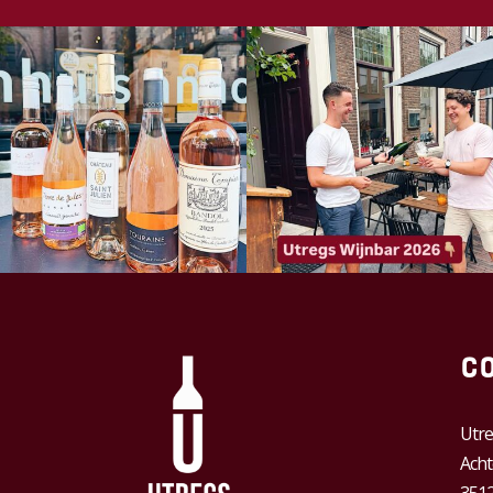
C
Utre
Acht
3512