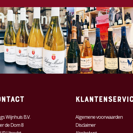
ontact
Klantenservi
gs Wijnhuis B.V.
Algemene voorwaarden
er de Dom 8
Disclaimer
 JP Utrecht
Alcoholwet