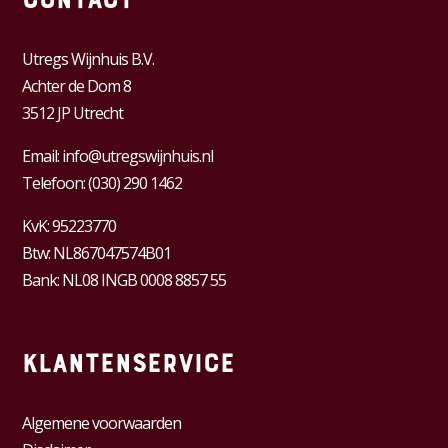
Contact
Utregs Wijnhuis B.V.
Achter de Dom 8
3512 JP Utrecht
Email:
info@utregswijnhuis.nl
Telefoon:
(030) 290 1462
KvK:
95223770
Btw:
NL867047574B01
Bank: NL08 INGB 0008 8857 55
Klantenservice
Algemene voorwaarden