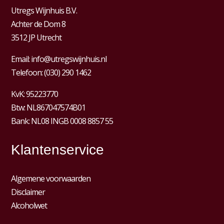
Utregs Wijnhuis B.V.
Achter de Dom 8
3512 JP Utrecht
Email:
info@utregswijnhuis.nl
Telefoon:
(030) 290 1462
KvK:
95223770
Btw:
NL867047574B01
Bank: NL08 INGB 0008 8857 55
Klantenservice
Algemene voorwaarden
Disclaimer
Alcoholwet