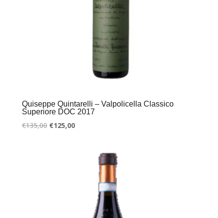
Quiseppe Quintarelli – Valpolicella Classico
Superiore DOC 2017
Oorspronkelijke
Huidige
€
135,00
€
125,00
prijs
prijs
was:
is:
€135,00.
€125,00.