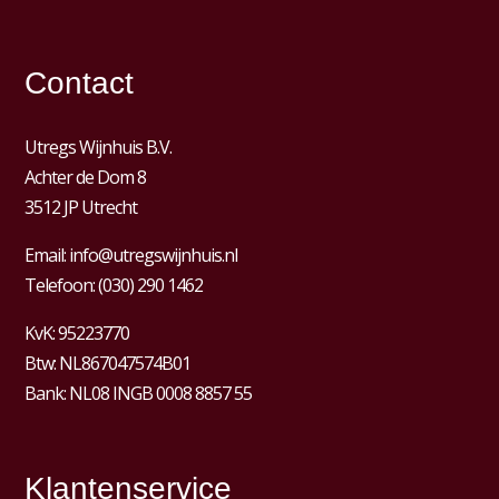
Contact
Utregs Wijnhuis B.V.
Achter de Dom 8
3512 JP Utrecht
Email:
info@utregswijnhuis.nl
Telefoon:
(030) 290 1462
KvK:
95223770
Btw:
NL867047574B01
Bank: NL08 INGB 0008 8857 55
Klantenservice