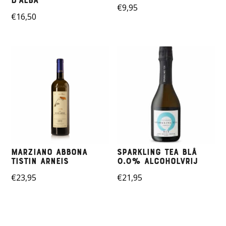
D’alba
€
9,95
€
16,50
Marziano Abbona
Sparkling Tea BLÅ
Tistin Arneis
0.0% ALCOHOLVRIJ
€
23,95
€
21,95