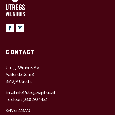
Contact
Utregs Wijnhuis B.V.
Achter de Dom 8
3512 JP Utrecht
Email:
info@utregswijnhuis.nl
Telefoon:
(030) 290 1462
KvK:
95223770