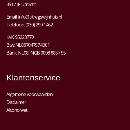
3512 JP Utrecht
Email:
info@utregswijnhuis.nl
Telefoon:
(030) 290 1462
KvK:
95223770
Btw:
NL867047574B01
Bank: NL08 INGB 0008 8857 55
Klantenservice
Algemene voorwaarden
Disclaimer
Alcoholwet