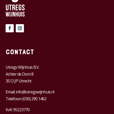
Contact
Utregs Wijnhuis B.V.
Achter de Dom 8
3512 JP Utrecht
Email:
info@utregswijnhuis.nl
Telefoon:
(030) 290 1462
KvK:
95223770