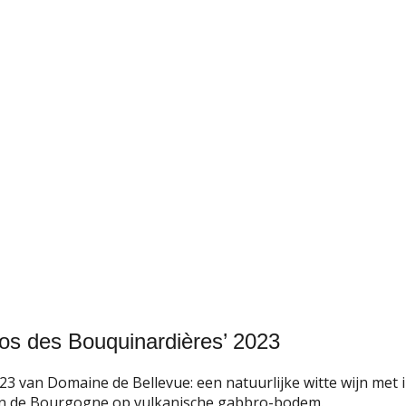
s des Bouquinardières’ 2023
 van Domaine de Bellevue: een natuurlijke witte wijn met i
on de Bourgogne op vulkanische gabbro-bodem.