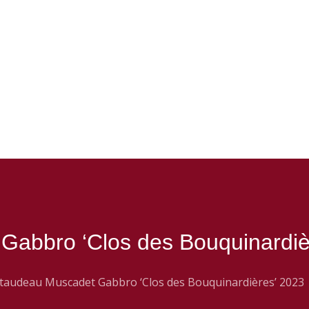
Gabbro ‘Clos des Bouquinardiè
taudeau Muscadet Gabbro ‘Clos des Bouquinardières’ 2023