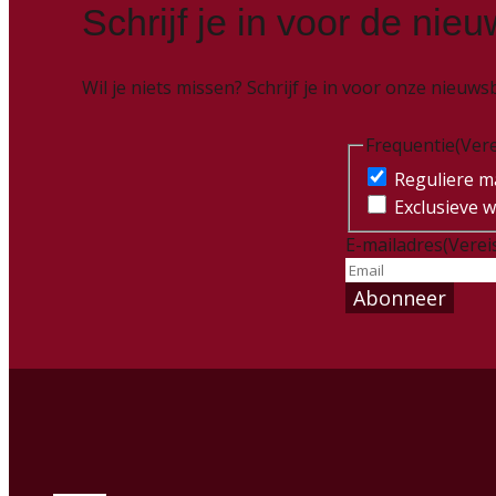
Schrijf je in voor de nieu
Wil je niets missen? Schrijf je in voor onze nieu
Frequentie
(Vere
Reguliere ma
Exclusieve w
E-mailadres
(Verei