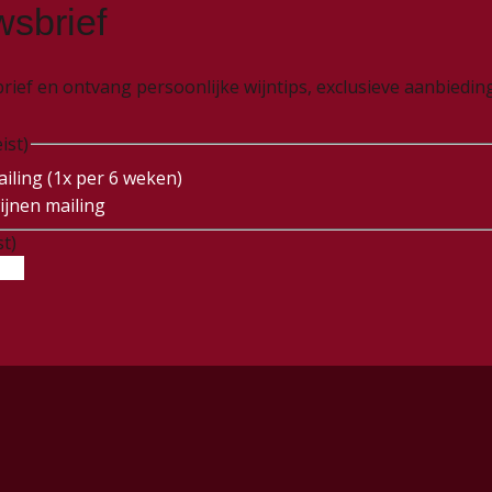
wsbrief
wsbrief en ontvang persoonlijke wijntips, exclusieve aanbied
ist)
iling (1x per 6 weken)
ijnen mailing
st)