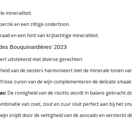
e mineraliteit.
perzik en een ziltige ondertoon.
aad en een hint van krijtachtige mineraliteit.
des Bouquinardières’ 2023
eert uitstekend met diverse gerechten:
igheid van de oesters harmonieert met de minerale tonen van
frisse zuren van de wijn complementeren de delicate smaak 
as:
De romigheid van de risotto wordt in balans gebracht do
mbinatie van zoet, zout en zuur sluit perfect aan bij het sma
wijn snijdt door de vettigheid van de avocado en versterkt d