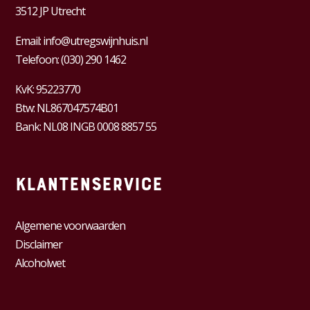
3512 JP Utrecht
Email:
info@utregswijnhuis.nl
Telefoon:
(030) 290 1462
KvK:
95223770
Btw:
NL867047574B01
Bank: NL08 INGB 0008 8857 55
Klantenservice
Algemene voorwaarden
Disclaimer
Alcoholwet