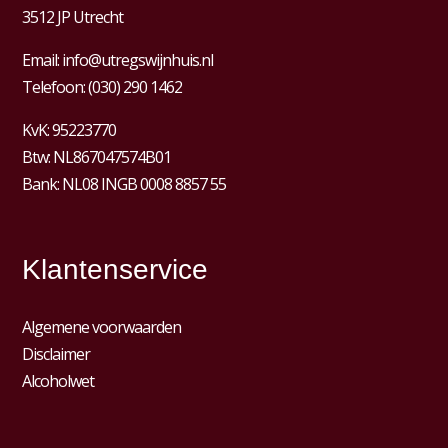
3512 JP Utrecht
Email:
info@utregswijnhuis.nl
Telefoon:
(030) 290 1462
KvK:
95223770
Btw:
NL867047574B01
Bank: NL08 INGB 0008 8857 55
Klantenservice
Algemene voorwaarden
Disclaimer
Alcoholwet