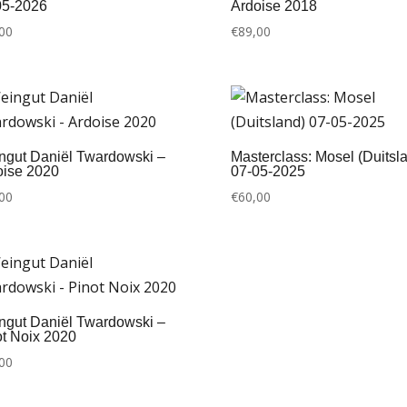
05-2026
Ardoise 2018
00
€
89,00
ngut Daniël Twardowski –
Masterclass: Mosel (Duitsl
oise 2020
07-05-2025
00
€
60,00
ngut Daniël Twardowski –
ot Noix 2020
00