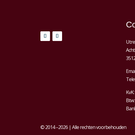
Co
Utre
Acht
3512
Emai
Tele
KvK:
Btw
Bank
© 2014 –2026 | Alle rechten voorbehouden