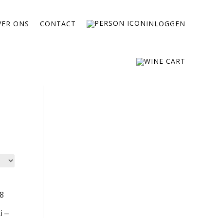
VER ONS
CONTACT
INLOGGEN
i –