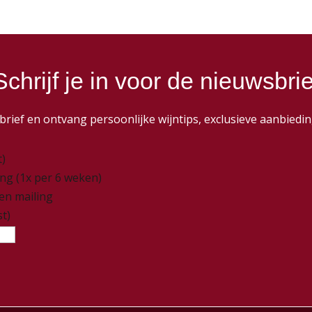
Schrijf je in voor de nieuwsbrie
wsbrief en ontvang persoonlijke wijntips, exclusieve aanbie
t)
ing (1x per 6 weken)
nen mailing
st)