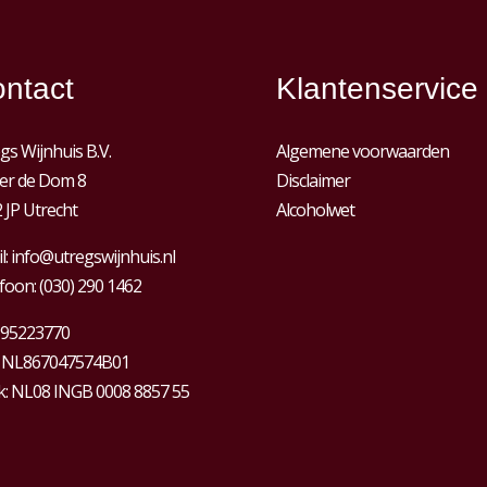
ntact
Klantenservice
gs Wijnhuis B.V.
Algemene voorwaarden
er de Dom 8
Disclaimer
 JP Utrecht
Alcoholwet
l:
info@utregswijnhuis.nl
foon:
(030) 290 1462
95223770
:
NL867047574B01
: NL08 INGB 0008 8857 55