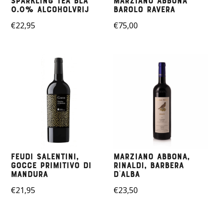
Sparkling Tea BLÅ
Marziano Abbona
0.0% ALCOHOLVRIJ
Barolo Ravera
€
22,95
€
75,00
Feudi Salentini,
Marziano Abbona,
Gocce Primitivo di
Rinaldi, Barbera
Mandura
D’alba
€
21,95
€
23,50