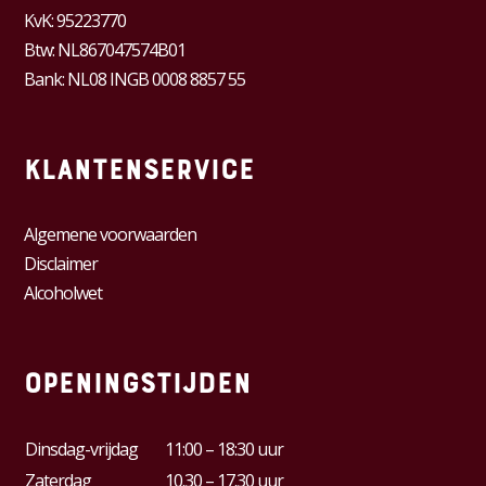
KvK:
95223770
Btw:
NL867047574B01
Bank: NL08 INGB 0008 8857 55
Klantenservice
Algemene voorwaarden
Disclaimer
Alcoholwet
Openingstijden
Dinsdag-vrijdag
11:00 – 18:30 uur
Zaterdag
10.30 – 17.30 uur