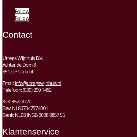
Follow
Follow
Contact
Utregs Wijnhuis B.V.
Achter de Dom 8
3512 JP Utrecht
Email:
info@utregswijnhuis.nl
Telefoon:
(030) 290 1462
KvK:
95223770
Btw:
NL867047574B01
Bank: NL08 INGB 0008 8857 55
Klantenservice