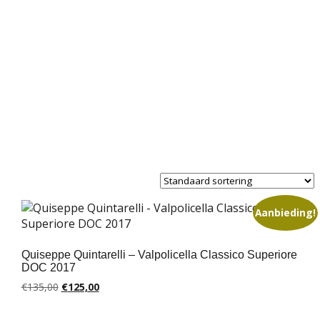
Aanbieding!
Quiseppe Quintarelli – Valpolicella Classico Superiore
DOC 2017
Oorspronkelijke
Huidige
€
135,00
€
125,00
prijs
prijs
was:
is: