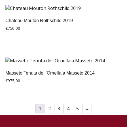
Chateau Mouton Rothschild 2019
€
750,00
Masseto Tenuta dell’Ornellaia Masseto 2014
€
975,00
1
2
3
4
5
→