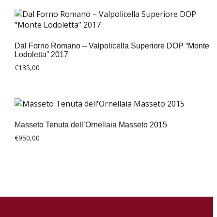
€135,00.
€125,00.
Dal Forno Romano – Valpolicella Superiore DOP “Monte
Lodoletta” 2017
€
135,00
Masseto Tenuta dell’Ornellaia Masseto 2015
€
950,00