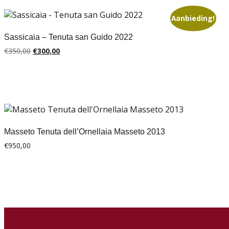
Aanbieding!
Sassicaia – Tenuta san Guido 2022
Oorspronkelijke
Huidige
€
350,00
€
300,00
prijs
prijs
was:
is:
€350,00.
€300,00.
Masseto Tenuta dell’Ornellaia Masseto 2013
€
950,00