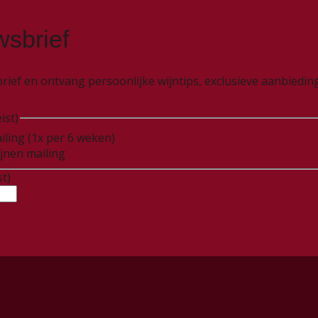
wsbrief
wsbrief en ontvang persoonlijke wijntips, exclusieve aanbied
ist)
iling (1x per 6 weken)
ijnen mailing
st)