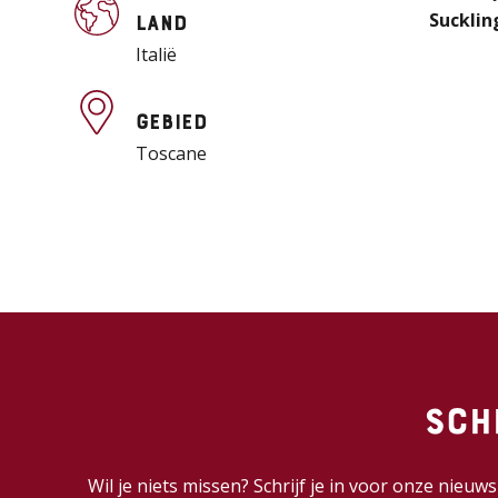
Sucklin
Land
Italië
Gebied
Toscane
Sch
Wil je niets missen? Schrijf je in voor onze nieu