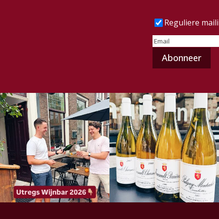
Frequentie
(Vereist
Reguliere mail
E-
mailadres
(Vereist)