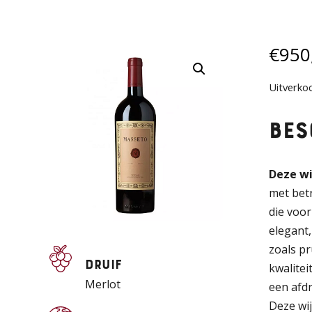
€
950
Uitverko
Bes
Deze wi
met betr
die voor
elegant,
zoals pr
Druif
kwalitei
Merlot
een afdr
Deze wij