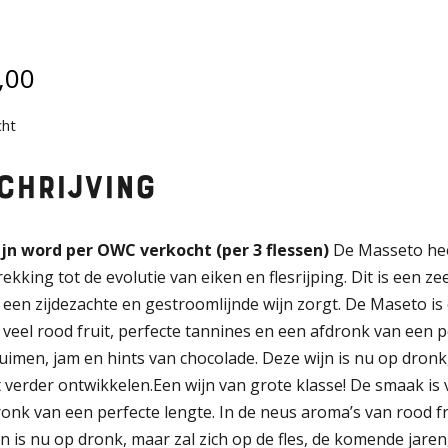
,00
cht
chrijving
jn word per OWC verkocht (per 3 flessen)
De Masseto hee
ekking tot de evolutie van eiken en flesrijping. Dit is een z
 een zijdezachte en gestroomlijnde wijn zorgt. De Maseto is e
 veel rood fruit, perfecte tannines en een afdronk van een p
uimen, jam en hints van chocolade. Deze wijn is nu op dronk,
t verder ontwikkelen.Een wijn van grote klasse! De smaak is v
onk van een perfecte lengte. In de neus aroma’s van rood fr
n is nu op dronk, maar zal zich op de fles, de komende jaren