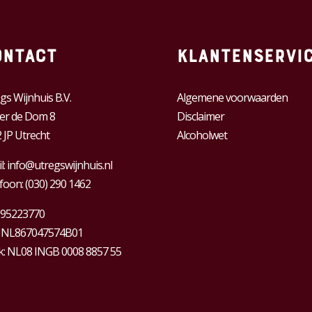
ontact
Klantenservi
gs Wijnhuis B.V.
Algemene voorwaarden
er de Dom 8
Disclaimer
 JP Utrecht
Alcoholwet
l:
info@utregswijnhuis.nl
foon:
(030) 290 1462
95223770
:
NL867047574B01
: NL08 INGB 0008 8857 55