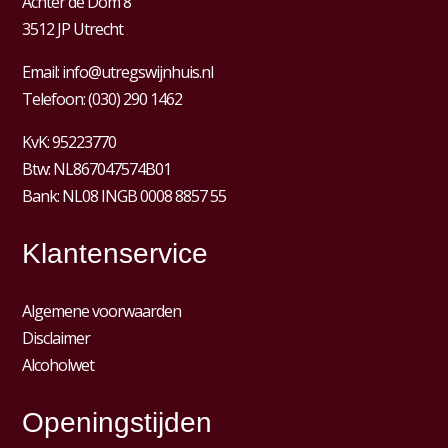
Achter de Dom 8
3512 JP Utrecht
Email:
info@utregswijnhuis.nl
Telefoon:
(030) 290 1462
KvK:
95223770
Btw:
NL867047574B01
Bank: NL08 INGB 0008 8857 55
Klantenservice
Algemene voorwaarden
Disclaimer
Alcoholwet
Openingstijden