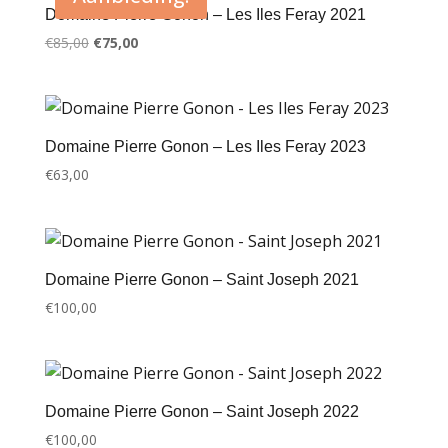
Domaine Pierre Gonon – Les Iles Feray 2021
Oorspronkelijke
Huidige
€
85,00
€
75,00
prijs
prijs
was:
is:
€85,00.
€75,00.
Domaine Pierre Gonon – Les Iles Feray 2023
€
63,00
Domaine Pierre Gonon – Saint Joseph 2021
€
100,00
Domaine Pierre Gonon – Saint Joseph 2022
€
100,00