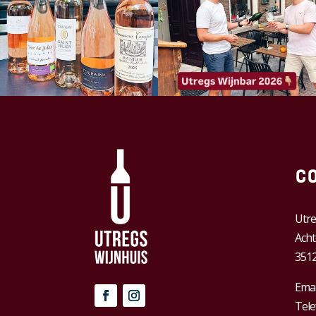
C
Utre
Acht
3512
Emai
Tele