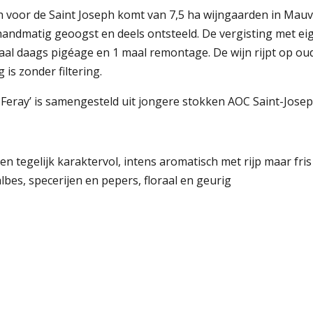
h voor de Saint Joseph komt van 7,5 ha wijngaarden in Mau
handmatig geoogst en deels ontsteeld. De vergisting met ei
aal daags pigéage en 1 maal remontage. De wijn rijpt op 
g is zonder filtering.
s Feray’ is samengesteld uit jongere stokken AOC Saint-Jos
 en tegelijk karaktervol, intens aromatisch met rijp maar fri
albes, specerijen en pepers, floraal en geurig