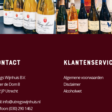
ontact
Klantenservi
gs Wijnhuis B.V.
Algemene voorwaarden
er de Dom 8
Disclaimer
 JP Utrecht
Alcoholwet
l:
info@utregswijnhuis.nl
foon:
(030) 290 1462