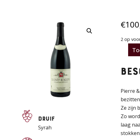
€
100
2 op voo
To
Domain
Pierre
Bes
Gonon
-
Saint
Pierre 
Joseph
bezitten
2022
Ze zijn 
aantal
Zo word
Druif
laag naa
Syrah
stokken 