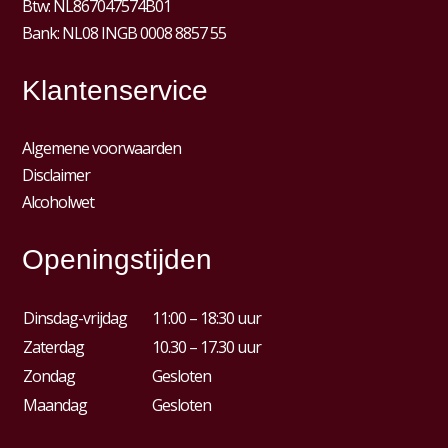
Btw:
NL867047574B01
Bank: NL08 INGB 0008 8857 55
Klantenservice
Algemene voorwaarden
Disclaimer
Alcoholwet
Openingstijden
Dinsdag-vrijdag
11:00 – 18:30 uur
Zaterdag
10.30 – 17.30 uur
Zondag
Gesloten
Maandag
Gesloten