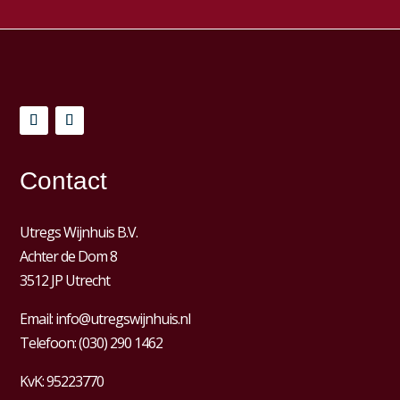
Contact
Utregs Wijnhuis B.V.
Achter de Dom 8
3512 JP Utrecht
Email:
info@utregswijnhuis.nl
Telefoon:
(030) 290 1462
KvK:
95223770