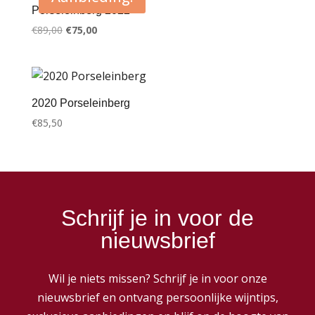
Porseleinberg 2022
Oorspronkelijke
Huidige
€
89,00
€
75,00
prijs
prijs
was:
is:
€89,00.
€75,00.
2020 Porseleinberg
€
85,50
Schrijf je in voor de
nieuwsbrief
Wil je niets missen? Schrijf je in voor onze
nieuwsbrief en ontvang persoonlijke wijntips,