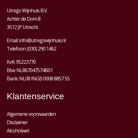
Utregs Wijnhuis B.V.
Achter de Dom 8
3512 JP Utrecht
Email:
info@utregswijnhuis.nl
Telefoon:
(030) 290 1462
KvK:
95223770
Btw:
NL867047574B01
Bank: NL08 INGB 0008 8857 55
Klantenservice
Algemene voorwaarden
Disclaimer
Alcoholwet