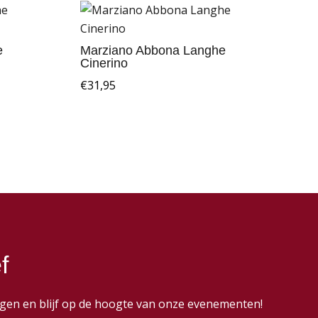
e
Marziano Abbona Langhe
Cinerino
€
31,95
f
dingen en blijf op de hoogte van onze evenementen!