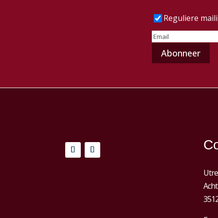
Frequentie
(Vereist
Reguliere mail
E-
mailadres
(Vereist)
Co
Utre
Acht
3512