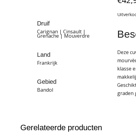
Uitverko
Druif
Besc
Carignan | Cinsault |
Grenache | Mouverdre
Deze cu
Land
mourvèdr
Frankrijk
klasse e
makkelij
Gebied
Geschikt
Bandol
graden 
Gerelateerde producten