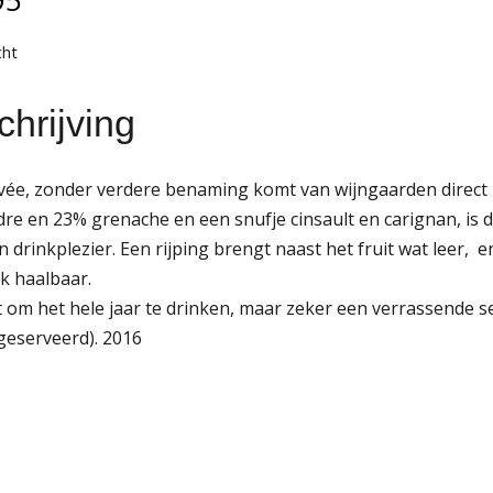
cht
hrijving
vée, zonder verdere benaming komt van wijngaarden direct
e en 23% grenache en een snufje cinsault en carignan, is de
n drinkplezier. Een rijping brengt naast het fruit wat leer, en
k haalbaar.
 om het hele jaar te drinken, maar zeker een verrassende s
geserveerd). 2016