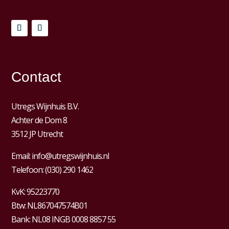
Contact
Utregs Wijnhuis B.V.
Achter de Dom 8
3512 JP Utrecht
Email:
info@utregswijnhuis.nl
Telefoon:
(030) 290 1462
KvK:
95223770
Btw:
NL867047574B01
Bank: NL08 INGB 0008 8857 55