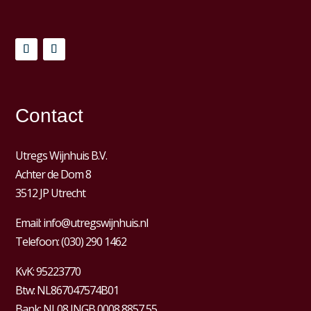
Contact
Utregs Wijnhuis B.V.
Achter de Dom 8
3512 JP Utrecht
Email:
info@utregswijnhuis.nl
Telefoon:
(030) 290 1462
KvK:
95223770
Btw:
NL867047574B01
Bank: NL08 INGB 0008 8857 55