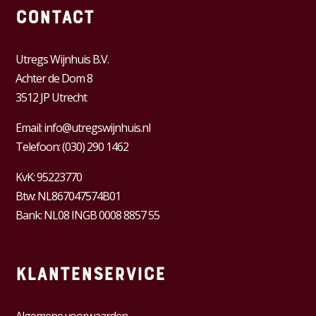
Contact
Utregs Wijnhuis B.V.
Achter de Dom 8
3512 JP Utrecht
Email:
info@utregswijnhuis.nl
Telefoon:
(030) 290 1462
KvK:
95223770
Btw:
NL867047574B01
Bank: NL08 INGB 0008 8857 55
Klantenservice
Algemene voorwaarden