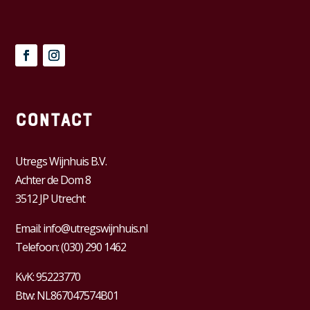
Contact
Utregs Wijnhuis B.V.
Achter de Dom 8
3512 JP Utrecht
Email:
info@utregswijnhuis.nl
Telefoon:
(030) 290 1462
KvK:
95223770
Btw:
NL867047574B01