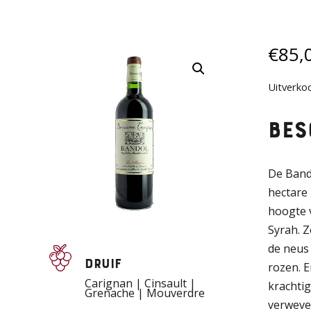
€
85,
Uitverko
Bes
De Band
hectare
hoogte 
Syrah. Z
de neus
Druif
rozen. E
Carignan | Cinsault |
krachtig
Grenache | Mouverdre
verweve