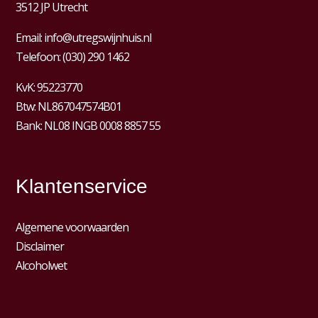
3512 JP Utrecht
Email:
info@utregswijnhuis.nl
Telefoon:
(030) 290 1462
KvK:
95223770
Btw:
NL867047574B01
Bank: NL08 INGB 0008 8857 55
Klantenservice
Algemene voorwaarden
Disclaimer
Alcoholwet