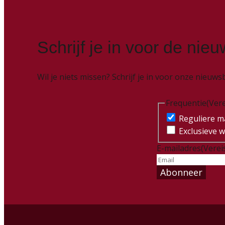
Schrijf je in voor de nieu
Wil je niets missen? Schrijf je in voor onze nieu
Frequentie
(Vere
Reguliere ma
Exclusieve w
E-mailadres
(Verei