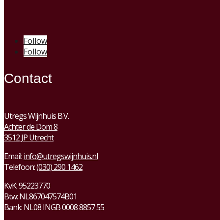
Follow
Follow
Contact
Utregs Wijnhuis B.V.
Achter de Dom 8
3512 JP Utrecht
Email:
info@utregswijnhuis.nl
Telefoon:
(030) 290 1462
KvK:
95223770
Btw:
NL867047574B01
Bank: NL08 INGB 0008 8857 55