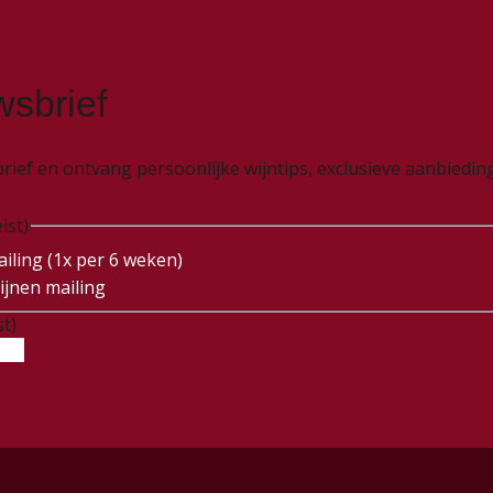
wsbrief
wsbrief en ontvang persoonlijke wijntips, exclusieve aanbied
ist)
iling (1x per 6 weken)
ijnen mailing
st)