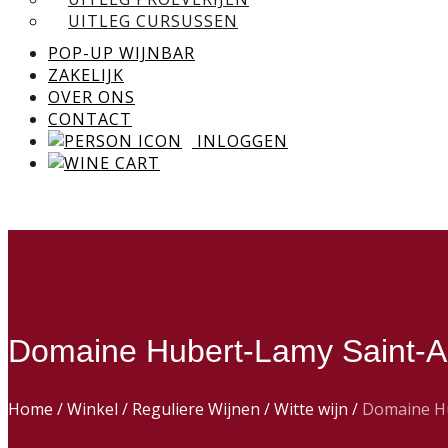
UITLEG CURSUSSEN
POP-UP WIJNBAR
ZAKELIJK
OVER ONS
CONTACT
INLOGGEN
Domaine Hubert-Lamy Saint-Au
Home
/
Winkel
/
Reguliere Wijnen
/
Witte wijn
/
Domaine Hu