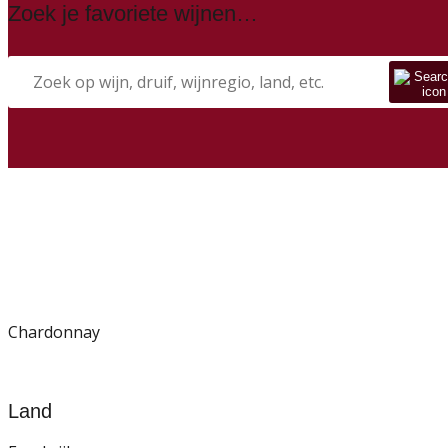
Zoek je favoriete wijnen…
Chardonnay
Land