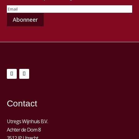
E-
mailadres
(Vereist)
Contact
Utregs Wijnhuis B.V.
Achter de Dom 8
3512 JP Utrecht