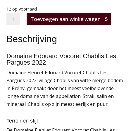
12 op voorraad
Domaine
Toevoegen aan winkelwagen
Edouard
Vocoret
Beschrijving
Chablis
Les
Domaine Edouard Vocoret Chablis Les
Pargues
Pargues 2022
2022
aantal
Domaine Eleni et Edouard Vocoret Chablis Les
Pargues 2022: village Chablis van witte mergelbodem
in Préhy, gemaakt door het meest veelbelovende
jonge domaine van de appellation. Strak, salin en
mineraal. Chablis op zijn meest eerlijk en puur.
Terroir en stijl
De Domaine Eleni et Edouard Vocoret Chablis Les