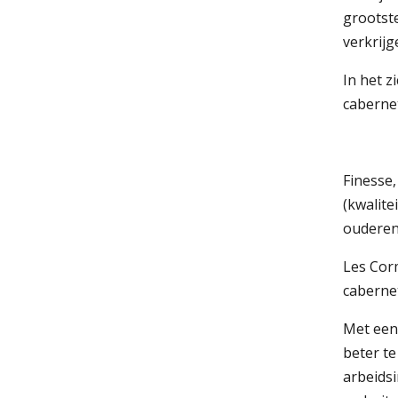
grootst
verkrijg
In het 
cabernet
Finesse,
(kwalite
ouderen
Les Corm
caberne
Met een
beter te
arbeidsi