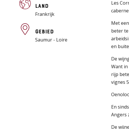
Les Corm
Land
caberne
Frankrijk
Met een
beter te
Gebied
arbeidsi
Saumur - Loire
en buit
De wijn
Want in 
rijp bet
vignes 5
Oenoloog
En sinds
Angers 
De wijne