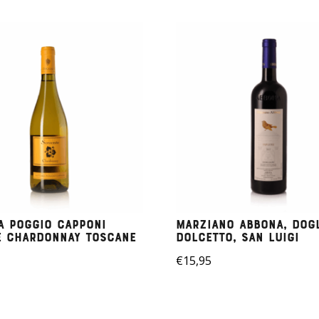
a Poggio Capponi
Marziano Abbona, Dogl
e Chardonnay Toscane
Dolcetto, San Luigi
€
15,95