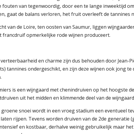
e fouten van tegenwoordig, door een te lange inweektijd om
en, gaat de balans verloren, het fruit overleeft de tannines ni
zicht van de Loire, ten oosten van Saumur, liggen wijngaar
 francdruif opmerkelijke rode wijnen produceert.
 verteerbaarheid en charme zijn dus behouden door Jean-Pier
its) tannines ondergeschikt, en zijn deze wijnen ook jong te 
.
iers is een wijngaard met chenindruiven op het hoogste deel
tdruiven uit het midden en klimmende deel van de wijngaard
 groene snoei wordt in een vroeg stadium een eventueel tev
 laten rijpen. Tevens worden druiven van de 2de generatie (g
ntensief en kostbaar, derhalve weinig gebruikelijk maar het 