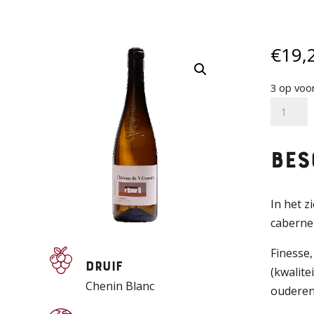
€
19,
3 op voo
Chatea
de
Villeneu
Bes
-
Saumur
-
In het 
Chenin
cabernet
Blanc
Finesse,
aantal
Druif
(kwalite
Chenin Blanc
ouderen