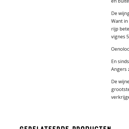
en buit
De wijn
Want in 
rijp bet
vignes 5
Oenoloog
En sinds
Angers 
De wijne
grootst
verkrijg