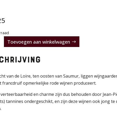
25
rraad
u
Toevoegen aan winkelwagen
ve
chrijving
zicht van de Loire, ten oosten van Saumur, liggen wijngaar
 francdruif opmerkelijke rode wijnen produceert.
 verteerbaarheid en charme zijn dus behouden door Jean-Pier
its) tannines ondergeschikt, en zijn deze wijnen ook jong te 
.