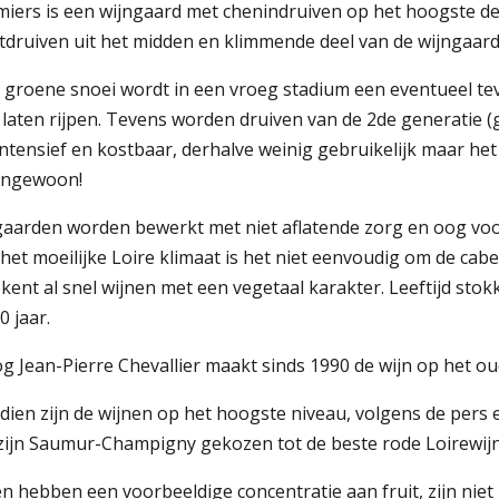
iers is een wijngaard met chenindruiven op het hoogste deel
tdruiven uit het midden en klimmende deel van de wijngaard
 groene snoei wordt in een vroeg stadium een eventueel tev
 laten rijpen. Tevens worden druiven van de 2de generatie (g
ntensief en kostbaar, derhalve weinig gebruikelijk maar het 
engewoon!
gaarden worden bewerkt met niet aflatende zorg en oog voor
het moeilijke Loire klimaat is het niet eenvoudig om de cabe
ekent al snel wijnen met een vegetaal karakter. Leeftijd st
0 jaar.
 Jean-Pierre Chevallier maakt sinds 1990 de wijn op het oud
dien zijn de wijnen op het hoogste niveau, volgens de pers 
zijn Saumur-Champigny gekozen tot de beste rode Loirewijn
n hebben een voorbeeldige concentratie aan fruit, zijn niet u