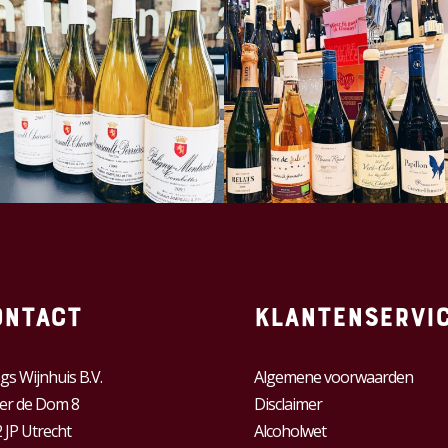
ontact
Klantenservi
gs Wijnhuis B.V.
Algemene voorwaarden
er de Dom 8
Disclaimer
 JP Utrecht
Alcoholwet