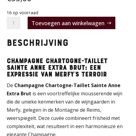
16 op voorraad
Champagne
Toevoegen aan winkelwagen
AOC
Extra
Beschrijving
Brut
Sainte
Anne
Champagne Chartogne-Taillet
Sainte Anne Extra Brut: Een
Chartogne-
expressie van Merfy’s terroir
Taillet
De
Champagne Chartogne-Taillet Sainte Anne
aantal
Extra Brut
is een voortreffelijke mousserende wijn
die de unieke kenmerken van de wijngaarden in
Merfy, gelegen in de Montagne de Reims,
weerspiegelt. Deze cuvée combineert frisheid met
complexiteit, wat resulteert in een harmonieuze en
elegante Champagne.