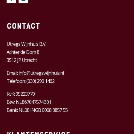
Contact
Utregs Wijnhuis B.V.
Achter de Dom 8
3512 JP Utrecht
Email:
info@utregswijnhuis.nl
Telefoon:
(030) 290 1462
KvK:
95223770
Btw:
NL867047574B01
Bank: NL08 INGB 0008 8857 55