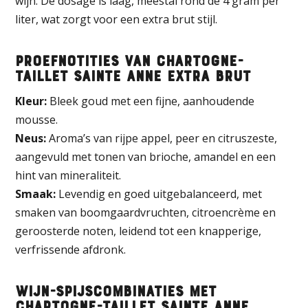
wijn. De dosage is laag, meestal rond de 4 gram per
liter, wat zorgt voor een extra brut stijl.
Proefnotities van Chartogne-
Taillet Sainte Anne Extra Brut
Kleur:
Bleek goud met een fijne, aanhoudende
mousse.
Neus:
Aroma’s van rijpe appel, peer en citruszeste,
aangevuld met tonen van brioche, amandel en een
hint van mineraliteit.
Smaak:
Levendig en goed uitgebalanceerd, met
smaken van boomgaardvruchten, citroencrème en
geroosterde noten, leidend tot een knapperige,
verfrissende afdronk.
Wijn-Spijscombinaties met