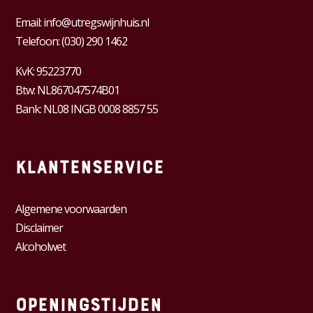
Email:
info@utregswijnhuis.nl
Telefoon:
(030) 290 1462
KvK:
95223770
Btw:
NL867047574B01
Bank: NL08 INGB 0008 8857 55
Klantenservice
Algemene voorwaarden
Disclaimer
Alcoholwet
Openingstijden