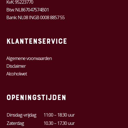
KvK:
95223770
Btw:
NL867047574B01
Bank: NL08 INGB 0008 8857 55
Klantenservice
Algemene voorwaarden
Disclaimer
Alcoholwet
Openingstijden
Dinsdag-vrijdag
11:00 – 18:30 uur
Zaterdag
10.30 – 17.30 uur