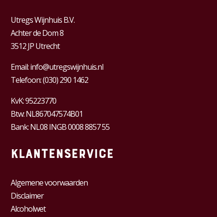
Utregs Wijnhuis B.V.
Achter de Dom 8
3512 JP Utrecht
Email:
info@utregswijnhuis.nl
Telefoon:
(030) 290 1462
KvK:
95223770
Btw:
NL867047574B01
Bank: NL08 INGB 0008 8857 55
Klantenservice
Algemene voorwaarden
Disclaimer
Alcoholwet