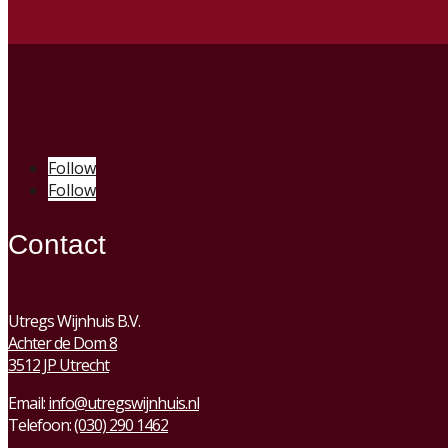
Follow
Follow
Contact
Utregs Wijnhuis B.V.
Achter de Dom 8
3512 JP Utrecht
Email:
info@utregswijnhuis.nl
Telefoon:
(030) 290 1462