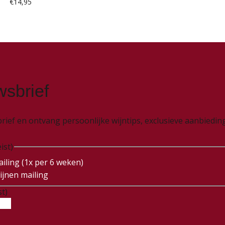
€
14,95
wsbrief
wsbrief en ontvang persoonlijke wijntips, exclusieve aanbied
ist)
iling (1x per 6 weken)
ijnen mailing
st)