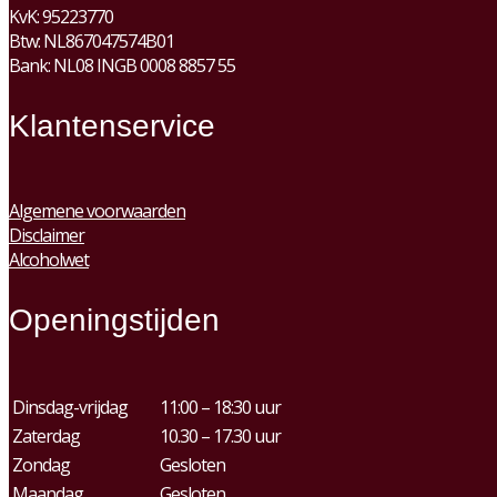
KvK:
95223770
Btw:
NL867047574B01
Bank: NL08 INGB 0008 8857 55
Klantenservice
Algemene voorwaarden
Disclaimer
Alcoholwet
Openingstijden
Dinsdag-vrijdag
11:00 – 18:30 uur
Zaterdag
10.30 – 17.30 uur
Zondag
Gesloten
Maandag
Gesloten