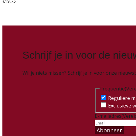
€
19,75
Schrijf je in voor de nieu
Wil je niets missen? Schrijf je in voor onze nieu
Frequentie
(Vere
Reguliere ma
Exclusieve w
E-mailadres
(Verei