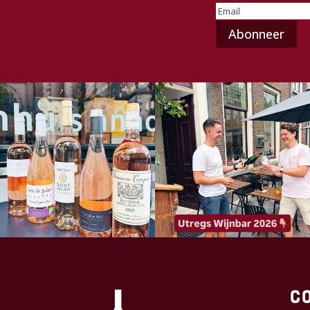
E-
mailadres
(Vereist)
C