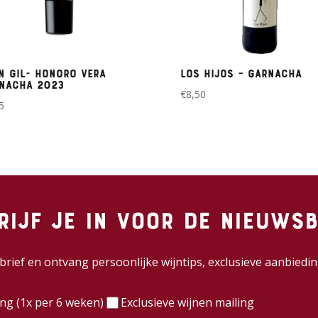
n Gil- Honoro Vera
Los Hijos – Garnacha
nacha 2023
€
8,50
5
rijf je in voor de nieuwsb
wsbrief en ontvang persoonlijke wijntips, exclusieve aanbie
)
ing (1x per 6 weken)
Exclusieve wijnen mailing