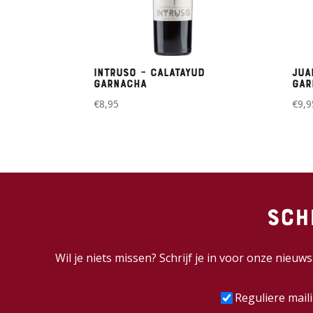
Intruso – Calatayud
Jua
Garnacha
Gar
€
8,95
€
9,9
Sch
Wil je niets missen? Schrijf je in voor onze nieu
Frequentie
(Vereist
Reguliere mail