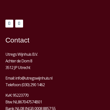
Contact
Utregs Wijnhuis B.V.
Achter de Dom 8
3512 JP Utrecht
Email:
info@utregswijnhuis.nl
Telefoon:
(030) 290 1462
KvK:
95223770
Btw:
NL867047574B01
Bank: NL08 INGB 0008 8857 55