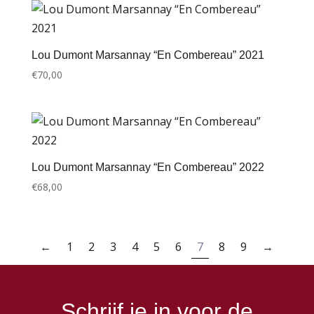
Lou Dumont Marsannay “En Combereau” 2021
€
70,00
Lou Dumont Marsannay “En Combereau” 2022
€
68,00
←
1
2
3
4
5
6
7
8
9
→
Schrijf je in voor de