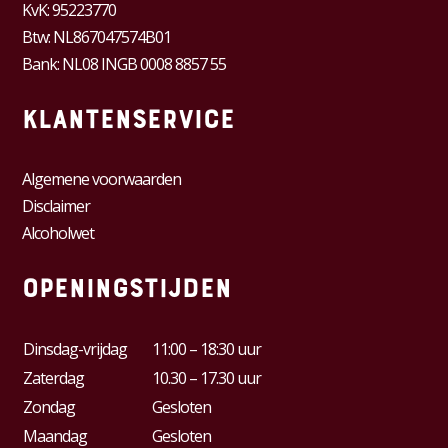
KvK:
95223770
Btw:
NL867047574B01
Bank: NL08 INGB 0008 8857 55
Klantenservice
Algemene voorwaarden
Disclaimer
Alcoholwet
Openingstijden
Dinsdag-vrijdag
11:00 – 18:30 uur
Zaterdag
10.30 – 17.30 uur
Zondag
Gesloten
Maandag
Gesloten