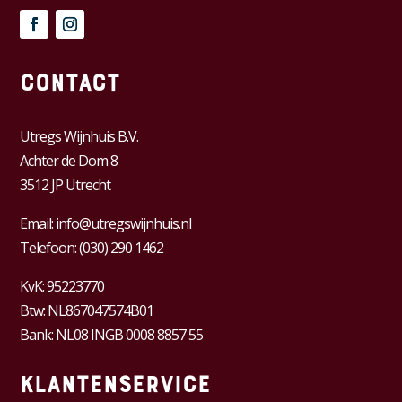
Contact
Utregs Wijnhuis B.V.
Achter de Dom 8
3512 JP Utrecht
Email:
info@utregswijnhuis.nl
Telefoon:
(030) 290 1462
KvK:
95223770
Btw:
NL867047574B01
Bank: NL08 INGB 0008 8857 55
Klantenservice