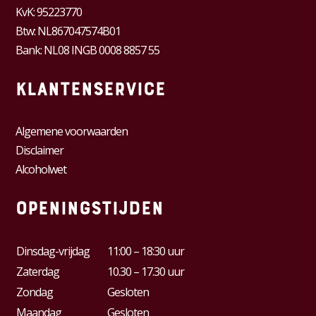
KvK:
95223770
Btw:
NL867047574B01
Bank: NL08 INGB 0008 8857 55
Klantenservice
Algemene voorwaarden
Disclaimer
Alcoholwet
Openingstijden
Dinsdag-vrijdag
11:00 – 18:30 uur
Zaterdag
10.30 – 17.30 uur
Zondag
Gesloten
Maandag
Gesloten