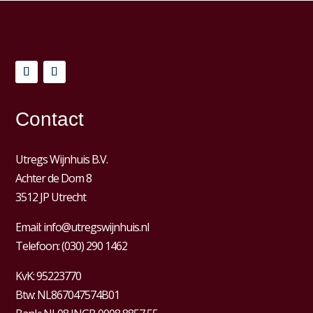
Contact
Utregs Wijnhuis B.V.
Achter de Dom 8
3512 JP Utrecht
Email:
info@utregswijnhuis.nl
Telefoon:
(030) 290 1462
KvK:
95223770
Btw:
NL867047574B01