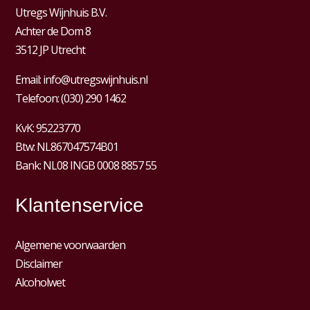
Utregs Wijnhuis B.V.
Achter de Dom 8
3512 JP Utrecht
Email:
info@utregswijnhuis.nl
Telefoon:
(030) 290 1462
KvK:
95223770
Btw:
NL867047574B01
Bank: NL08 INGB 0008 8857 55
Klantenservice
Algemene voorwaarden
Disclaimer
Alcoholwet