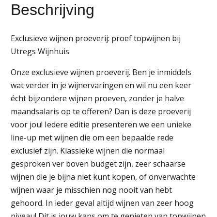
Beschrijving
-
18-
04-
Exclusieve wijnen proeverij: proef topwijnen bij
2025
Utregs Wijnhuis
aantal
Onze exclusieve wijnen proeverij. Ben je inmiddels
wat verder in je wijnervaringen en wil nu een keer
écht bijzondere wijnen proeven, zonder je halve
maandsalaris op te offeren? Dan is deze proeverij
voor jou! Iedere editie presenteren we een unieke
line-up met wijnen die om een bepaalde rede
exclusief zijn. Klassieke wijnen die normaal
gesproken ver boven budget zijn, zeer schaarse
wijnen die je bijna niet kunt kopen, of onverwachte
wijnen waar je misschien nog nooit van hebt
gehoord. In ieder geval altijd wijnen van zeer hoog
niveau! Dit is jouw kans om te genieten van topwijnen