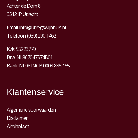
Achter de Dom 8
3512 JP Utrecht
Email:
info@utregswijnhuis.nl
Telefoon:
(030) 290 1462
KvK:
95223770
Btw:
NL867047574B01
Bank: NL08 INGB 0008 8857 55
Klantenservice
Algemene voorwaarden
Disclaimer
Alcoholwet