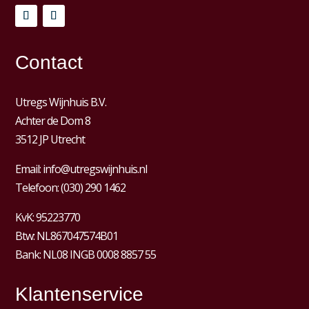
Contact
Utregs Wijnhuis B.V.
Achter de Dom 8
3512 JP Utrecht
Email:
info@utregswijnhuis.nl
Telefoon:
(030) 290 1462
KvK:
95223770
Btw:
NL867047574B01
Bank: NL08 INGB 0008 8857 55
Klantenservice