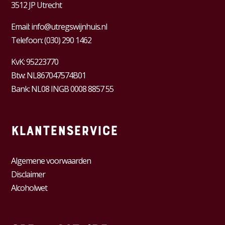
3512 JP Utrecht
Email:
info@utregswijnhuis.nl
Telefoon:
(030) 290 1462
KvK:
95223770
Btw:
NL867047574B01
Bank: NL08 INGB 0008 8857 55
Klantenservice
Algemene voorwaarden
Disclaimer
Alcoholwet