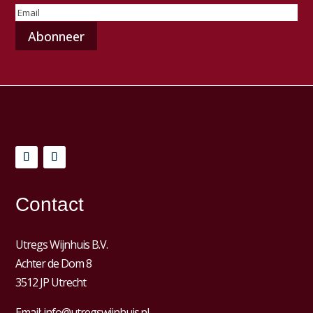
E-
mailadres
(Vereist)
Contact
Utregs Wijnhuis B.V.
Achter de Dom 8
3512 JP Utrecht
Email:
info@utregswijnhuis.nl