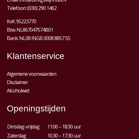
Telefoon:
(030) 290 1462
KvK:
95223770
Btw:
NL867047574B01
Bank: NL08 INGB 0008 8857 55
Klantenservice
Algemene voorwaarden
Disclaimer
Alcoholwet
Openingstijden
Dinsdag-vrijdag
11:00 – 18:30 uur
Zaterdag
10.30 – 17.30 uur