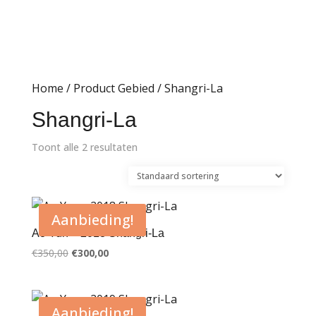
Home
/ Product Gebied / Shangri-La
Shangri-La
Toont alle 2 resultaten
Aanbieding!
Ao Yun – 2018 Shangri-La
Oorspronkelijke
Huidige
€
350,00
€
300,00
prijs
prijs
was:
is:
€350,00.
€300,00.
Aanbieding!