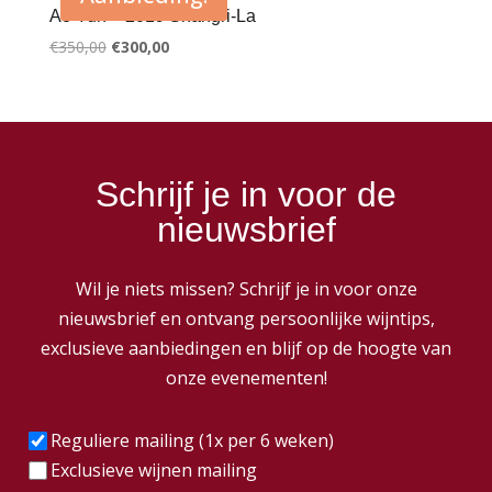
Ao Yun – 2019 Shangri-La
Oorspronkelijke
Huidige
€
350,00
€
300,00
prijs
prijs
was:
is:
€350,00.
€300,00.
Schrijf je in voor de
nieuwsbrief
Wil je niets missen? Schrijf je in voor onze
nieuwsbrief en ontvang persoonlijke wijntips,
exclusieve aanbiedingen en blijf op de hoogte van
onze evenementen!
Frequentie
(Vereist)
Reguliere mailing (1x per 6 weken)
Exclusieve wijnen mailing