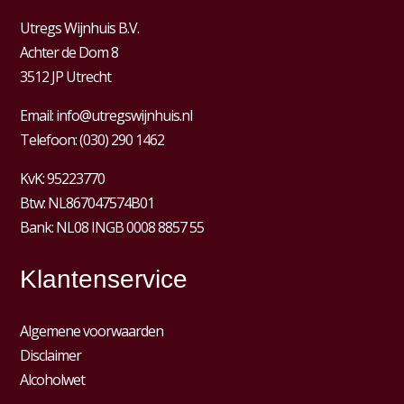
Utregs Wijnhuis B.V.
Achter de Dom 8
3512 JP Utrecht
Email:
info@utregswijnhuis.nl
Telefoon:
(030) 290 1462
KvK:
95223770
Btw:
NL867047574B01
Bank: NL08 INGB 0008 8857 55
Klantenservice
Algemene voorwaarden
Disclaimer
Alcoholwet