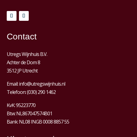
Contact
Utregs Wijnhuis B.V.
Achter de Dom 8
3512 JP Utrecht
Email:
info@utregswijnhuis.nl
Telefoon:
(030) 290 1462
KvK:
95223770
Btw:
NL867047574B01
Bank: NL08 INGB 0008 8857 55